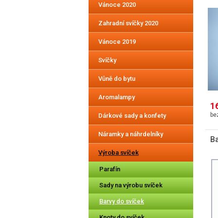
Vánoce 2020
Zahradní svíčky 2020
Vánoce 2019
Svíčky
Vůně do bytu
Aromalampy
1
Dárkové sady a konfety
Náramky a náhrdelníky
Ba
Výroba svíček
Parafín
Sady na výrobu svíček
Barvy do svíček
Knoty do svíček