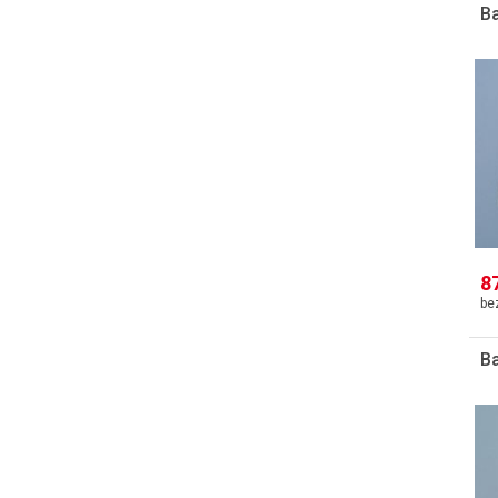
Ba
8
Ba