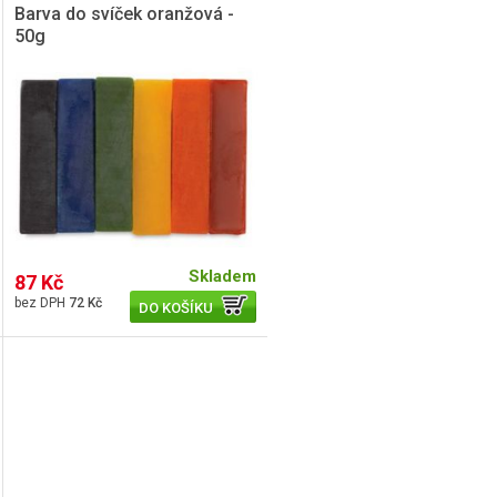
Barva do svíček oranžová -
50g
Skladem
87 Kč
72 Kč
DO KOŠÍKU