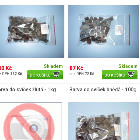
Skladem
Skladem
60 Kč
87 Kč
132 Kč
72 Kč
DO KOŠÍKU
DO KOŠÍKU
rva do svíček žlutá - 1kg
Barva do svíček hnědá - 100g