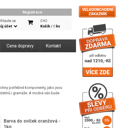
Registrace
ihlaste se
0 Kč
ůj účet
Košík
/
0
ks
Cena dopravy
Kontakt
šechny potřebné komponenty, jako jsou
 odstínů i gramáže. A možná vás bude
Barva do svíček oranžová -
1kg