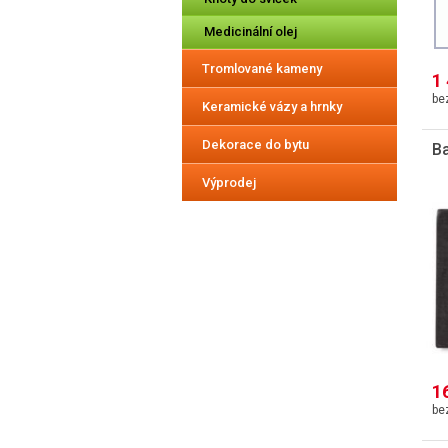
Medicinální olej
Tromlované kameny
1
Keramické vázy a hrnky
Dekorace do bytu
Ba
Výprodej
1