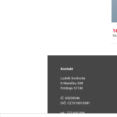
1
Kontakt
Ludvík Svoboda
K Marečku 338
Potštejn 51743
IČ: 65203046
DIČ: CZ7310013381
tel.: 777 630 306