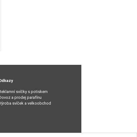
Odkazy
Reklamní svíčky s potiskem
Dovoz a prodej parafínu
Výroba svíček a velkoobchod