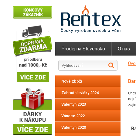
Prodej na Slovensko
O nás
Úvo
Bar
Nové zboží
Zahradní svíčky 2024
Chce
nejr
Valentýn 2023
zají
Vánoce 2022
Valentýn 2020
Ba