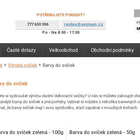
POTŘEBUJETE PORADIT?
Př
777 630 306
rentex@seznam.cz
M
Po - Ne 8.00 - 17.00
Časté dotazy
Velkoobchod
Obchodní podmínky
d
Výroba svíček
Barvy do svíček
vy do svíček
te si vyzkoušet výrobu vlastní dekorační svíčky? U nás si můžete zakoupit v
ůznější barvy do svíček a jiné potřeby. Vybírat si můžete z několika barevných
mat, že barvy svíček mají i svou symboliku, stačí zapátrat v moudrých knihách.
rva do svíček zelená - 100g
Barva do svíček zelená - 50g