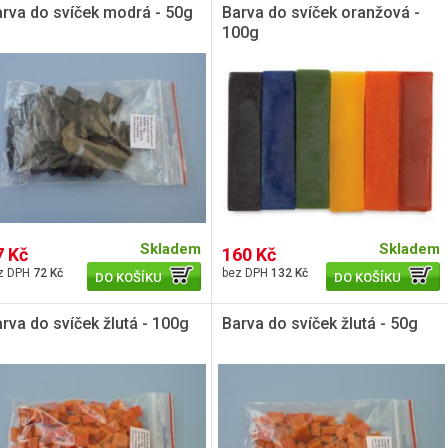
rva do svíček modrá - 50g
Barva do svíček oranžová -
100g
Skladem
Skladem
7 Kč
160 Kč
72 Kč
132 Kč
DO KOŠÍKU
DO KOŠÍKU
rva do svíček žlutá - 100g
Barva do svíček žlutá - 50g