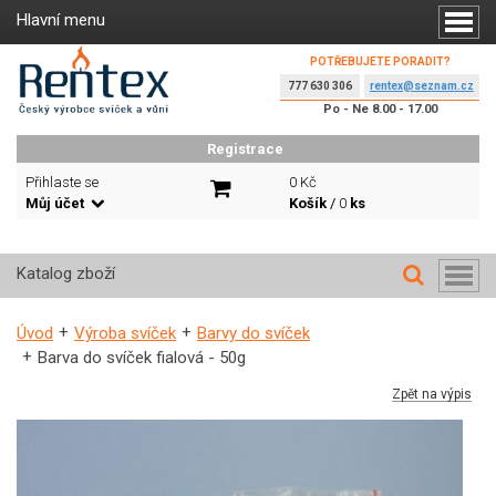
Hlavní menu
POTŘEBUJETE PORADIT?
777 630 306
rentex@seznam.cz
Po - Ne 8.00 - 17.00
Registrace
Přihlaste se
0 Kč
Můj účet
Košík
/
0
ks
Katalog zboží
Úvod
Výroba svíček
Barvy do svíček
Barva do svíček fialová - 50g
Zpět na výpis