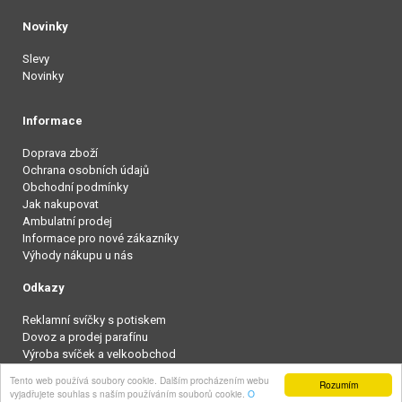
Novinky
Slevy
Novinky
Informace
Doprava zboží
Ochrana osobních údajů
Obchodní podmínky
Jak nakupovat
Ambulatní prodej
Informace pro nové zákazníky
Výhody nákupu u nás
Odkazy
Reklamní svíčky s potiskem
Dovoz a prodej parafínu
Výroba svíček a velkoobchod
Tento web používá soubory cookie. Dalším procházením webu
Rozumím
Vypnout zobrazení pro mobily
vyjadřujete souhlas s naším používáním souborů cookie.
O