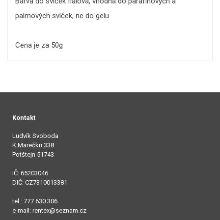
Barva do svíček fialová, vhodná do parafínových a
palmových svíček, ne do gelu
Cena je za 50g
Kontakt
Ludvík Svoboda
K Marečku 338
Potštejn 51743
IČ: 65203046
DIČ: CZ7310013381
tel.: 777 630 306
e-mail: rentex@seznam.cz