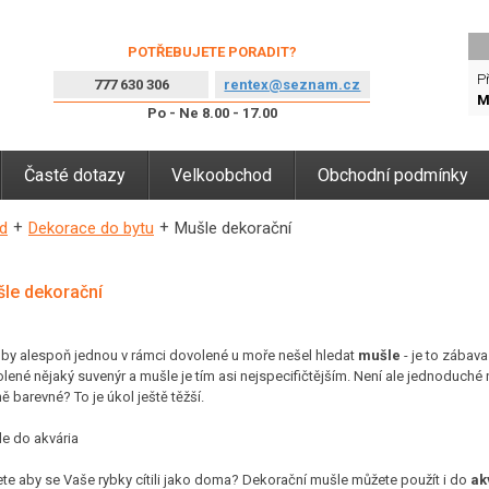
POTŘEBUJETE PORADIT?
Př
777 630 306
rentex@seznam.cz
M
Po - Ne 8.00 - 17.00
Časté dotazy
Velkoobchod
Obchodní podmínky
d
Dekorace do bytu
Mušle dekorační
le dekorační
by alespoň jednou v rámci dovolené u moře nešel hledat
mušle
- je to zábava
lené nějaký suvenýr a mušle je tím asi nejspecifičtějším. Není ale jednoduché n
ně barevné? To je úkol ještě těžší.
e do akvária
te aby se Vaše rybky cítili jako doma? Dekorační mušle můžete použít i do
ak