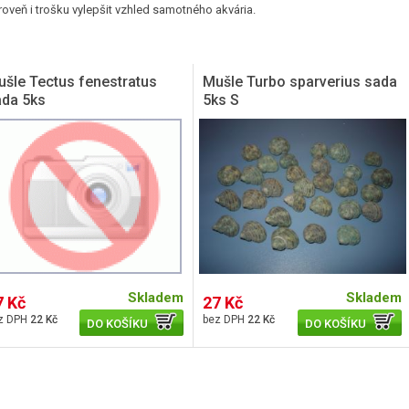
roveň i trošku vylepšit vzhled samotného akvária.
šle Tectus fenestratus
Mušle Turbo sparverius sada
ada 5ks
5ks S
Skladem
Skladem
7 Kč
27 Kč
22 Kč
22 Kč
DO KOŠÍKU
DO KOŠÍKU