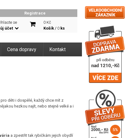
Registrace
ihlaste se
0 Kč
ůj účet
Košík
/
0
ks
Cena dopravy
Kontakt
 pro děti i dospělé, každý chce mít z
ějakou hezkou najít, nebo stejně velké a i
vária
a zpestřit tak rybičkám jejich obydlí