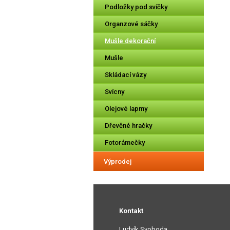
Podložky pod svíčky
Organzové sáčky
Mušle dekorační
Mušle
Skládací vázy
Svícny
Olejové lapmy
Dřevěné hračky
Fotorámečky
Výprodej
Kontakt
Ludvík Svoboda