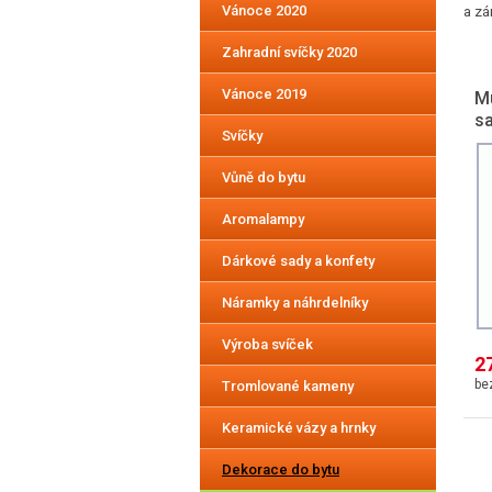
Vánoce 2020
a zá
Zahradní svíčky 2020
Vánoce 2019
Mu
s
Svíčky
Vůně do bytu
Aromalampy
Dárkové sady a konfety
Náramky a náhrdelníky
Výroba svíček
2
Tromlované kameny
Keramické vázy a hrnky
Dekorace do bytu