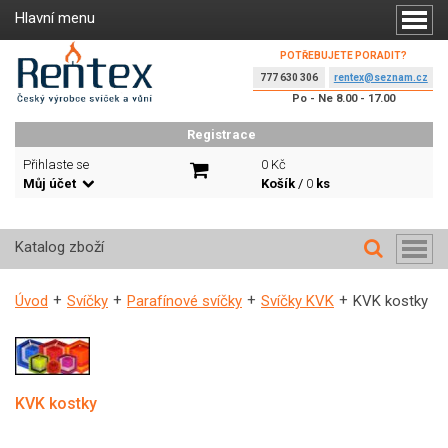
Hlavní menu
POTŘEBUJETE PORADIT?
777 630 306
rentex@seznam.cz
Po - Ne 8.00 - 17.00
Registrace
Přihlaste se
0 Kč
Můj účet
Košík
/
0
ks
Katalog zboží
Úvod
Svíčky
Parafínové svíčky
Svíčky KVK
KVK kostky
KVK kostky