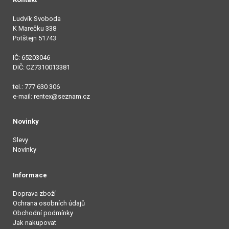
Ludvík Svoboda
K Marečku 338
Potštejn 51743
IČ: 65203046
DIČ: CZ7310013381
tel.: 777 630 306
e-mail: rentex@seznam.cz
Novinky
Slevy
Novinky
Informace
Doprava zboží
Ochrana osobních údajů
Obchodní podmínky
Jak nakupovat